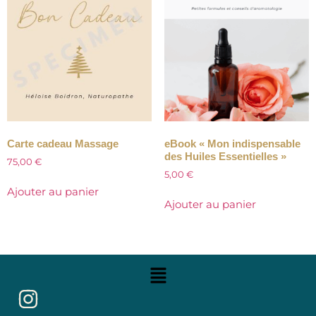
Carte cadeau Massage
eBook « Mon indispensable
des Huiles Essentielles »
75,00
€
5,00
€
Ajouter au panier
Ajouter au panier